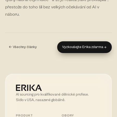
přestože do toho šli bez velkých očekávání od AI v
náboru.
← Všechny články
Vyzkoušejte Erika zdarma
AI sourcing pro kvalifikované dělnické profese.
Sídlo v USA, nasazené globálně.
PRODUKT
OBORY