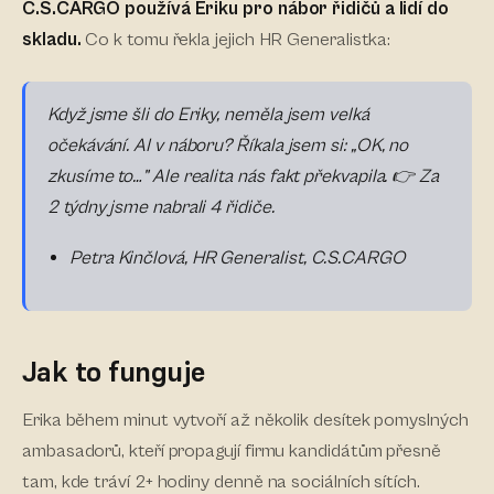
C.S.CARGO používá Eriku pro nábor řidičů a lidí do
skladu.
Co k tomu řekla jejich HR Generalistka:
Když jsme šli do Eriky, neměla jsem velká
očekávání. AI v náboru? Říkala jsem si: „OK, no
zkusíme to…” Ale realita nás fakt překvapila. 👉 Za
2 týdny jsme nabrali 4 řidiče.
Petra Kinčlová, HR Generalist, C.S.CARGO
Jak to funguje
Erika během minut vytvoří až několik desítek pomyslných
ambasadorů, kteří propagují firmu kandidátům přesně
tam, kde tráví 2+ hodiny denně na sociálních sítích.