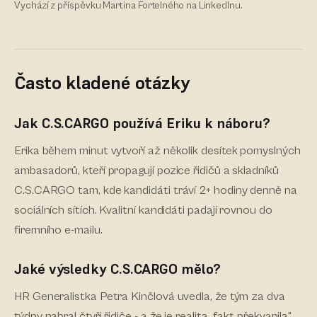
Vychází z
příspěvku Martina Fortelného na LinkedInu
.
Často kladené otázky
Jak C.S.CARGO používá Eriku k náboru?
Erika během minut vytvoří až několik desítek pomyslných
ambasadorů, kteří propagují pozice řidičů a skladníků
C.S.CARGO tam, kde kandidáti tráví 2+ hodiny denně na
sociálních sítích. Kvalitní kandidáti padají rovnou do
firemního e-mailu.
Jaké výsledky C.S.CARGO mělo?
HR Generalistka Petra Kinčlová uvedla, že tým za dva
týdny nabral čtyři řidiče - a že je realita „fakt překvapila",