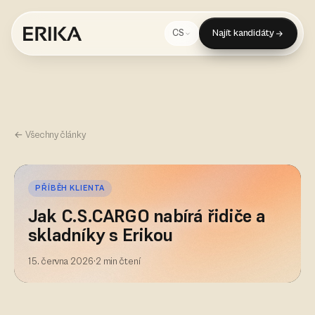
Najít kandidáty
CS
← Všechny články
PŘÍBĚH KLIENTA
Jak C.S.CARGO nabírá řidiče a
skladníky s Erikou
15. června 2026
·
2 min čtení