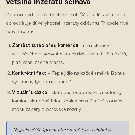
většina inzerátů selhává
Dobrou mzdu může tvrdit kdokoli. Část s důkazem je to,
co odděluje důvěryhodné inzeráty od šumu. Tři spolehlivé
typy důkazu:
Zaměstnanec před kamerou
– i tři sekundy
skutečného pracovníka, který říká „Jsem tu 8 měsíců,
platí včas, žádné drama.“
Konkrétní fakt
– „Teplé jídlo na každé směně. Bonus
vyplácený týdně, ne ročně.“
Vizuální ukázka
– skutečná odpočívárna, skutečný
kamion, skutečná linka. Reálná prostředí překonávají
stock záběry o obrovské rozdíly.
Nejpákovější úprava, kterou můžete u slabého