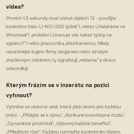
videa?
Prvních 1,5 sekundy musí získat dalších 13 – použijte
konkrétní číslo („1 400 USD týdně“), místo („Nabíráme ve
Wrocławi“), problém („Unavuje vás čekat týdny na
výplatu?“) nebo pracovníka před kamerou. Nikdy
nezačínejte logem firmy, sloganem nebo širokým
značkovým záběrem; ty signalizují „reklama“ a diváci
odscrollují.
Kterým frázím se v inzerátu na pozici
vyhnout?
Vyhněte se obecné vatě, která platí skoro pro každou
práci – „Přidejte se k týmu“, „Konkurenceschopná mzda“,
„Dynamické prostředí“, „Výborný balíček benefitů“,
„Příležitost růst“. Každou nahraďte konkrétním číslem,