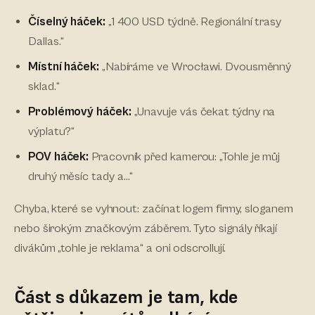
Číselný háček:
„1 400 USD týdně. Regionální trasy
Dallas.“
Místní háček:
„Nabíráme ve Wrocławi. Dvousměnný
sklad.“
Problémový háček:
„Unavuje vás čekat týdny na
výplatu?“
POV háček:
Pracovník před kamerou: „Tohle je můj
druhý měsíc tady a…“
Chyba, které se vyhnout: začínat logem firmy, sloganem
nebo širokým značkovým záběrem. Tyto signály říkají
divákům „tohle je reklama“ a oni odscrollují.
Část s důkazem je tam, kde