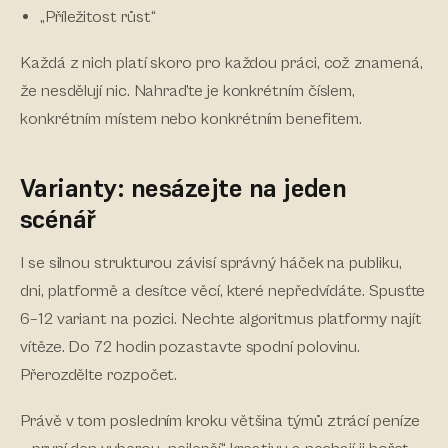
„Příležitost růst“
Každá z nich platí skoro pro každou práci, což znamená,
že nesdělují nic. Nahraďte je konkrétním číslem,
konkrétním místem nebo konkrétním benefitem.
Varianty: nesázejte na jeden
scénář
I se silnou strukturou závisí správný háček na publiku,
dni, platformě a desítce věcí, které nepředvídáte. Spusťte
6–12 variant na pozici. Nechte algoritmus platformy najít
vítěze. Do 72 hodin pozastavte spodní polovinu.
Přerozdělte rozpočet.
Právě v tom posledním kroku většina týmů ztrácí peníze