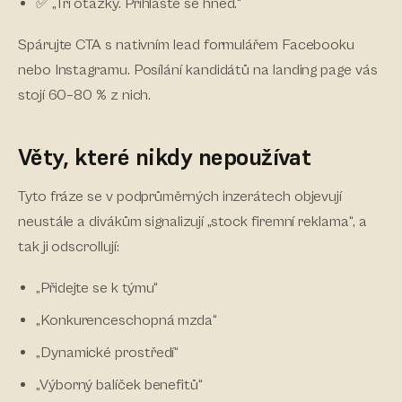
✅ „Tři otázky. Přihlaste se hned.“
Spárujte CTA s nativním lead formulářem Facebooku
nebo Instagramu. Posílání kandidátů na landing page vás
stojí 60–80 % z nich.
Věty, které nikdy nepoužívat
Tyto fráze se v podprůměrných inzerátech objevují
neustále a divákům signalizují „stock firemní reklama“, a
tak ji odscrollují:
„Přidejte se k týmu“
„Konkurenceschopná mzda“
„Dynamické prostředí“
„Výborný balíček benefitů“