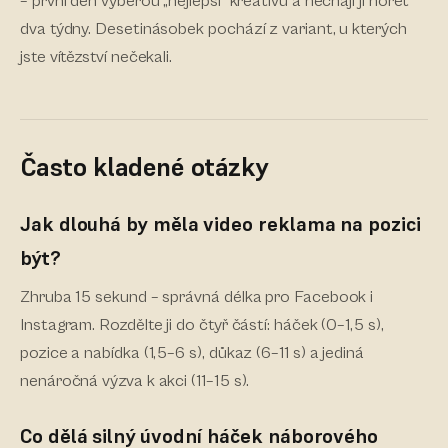
– první den vyberou „nejlepší“ kreativu a nechají ji hořet
dva týdny. Desetinásobek pochází z variant, u kterých
jste vítězství nečekali.
Často kladené otázky
Jak dlouhá by měla video reklama na pozici
být?
Zhruba 15 sekund – správná délka pro Facebook i
Instagram. Rozdělte ji do čtyř částí: háček (0–1,5 s),
pozice a nabídka (1,5–6 s), důkaz (6–11 s) a jediná
nenáročná výzva k akci (11–15 s).
Co dělá silný úvodní háček náborového