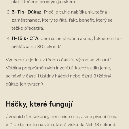
platí. Řečeno prostým jazykem.
6–11 s · Důkaz.
Proč je tahle nabídka skutečná –
zaměstnanec, který to říká, fakt, benefit, který se
těžko předstírá.
11–15 s · CTA.
Jediná, nenáročná akce. „Ťukněte níže –
přihláška na 30 sekund.“
Vynechejte jednu z těchto částí a výkon se zhroutí.
Většina podprůměrných inzerátů, které auditujeme,
selhává v části 1 (žádný háček) nebo části 3 (žádný
důkaz, jen tvrzení).
Háčky, které fungují
Úvodních 1,5 sekundy není místo na „Jsme přední firma
v…“. Je to místo na větu, která získá dalších 13 sekund.