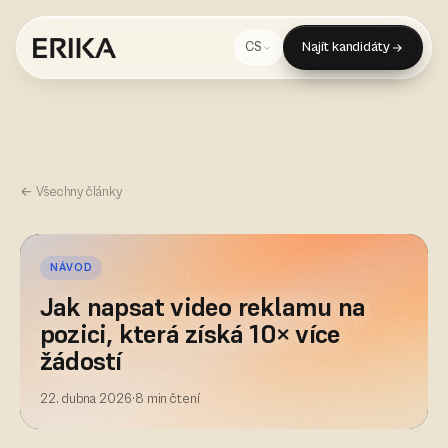
Najít kandidáty
CS
← Všechny články
NÁVOD
Jak napsat video reklamu na
pozici, která získá 10× více
žádostí
22. dubna 2026
·
8 min čtení