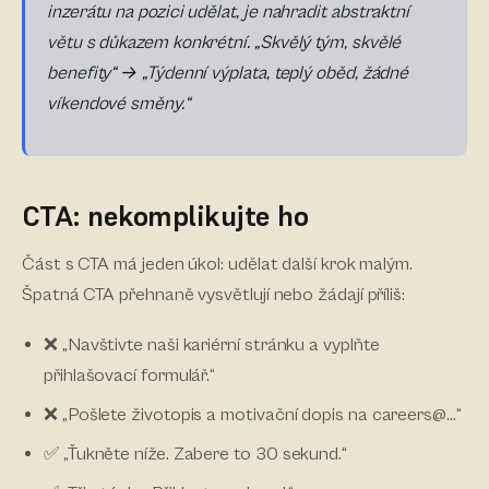
inzerátu na pozici udělat, je nahradit abstraktní
větu s důkazem konkrétní. „Skvělý tým, skvělé
benefity“ → „Týdenní výplata, teplý oběd, žádné
víkendové směny.“
CTA: nekomplikujte ho
Část s CTA má jeden úkol: udělat další krok malým.
Špatná CTA přehnaně vysvětlují nebo žádají příliš:
❌ „Navštivte naši kariérní stránku a vyplňte
přihlašovací formulář.“
❌ „Pošlete životopis a motivační dopis na careers@…“
✅ „Ťukněte níže. Zabere to 30 sekund.“