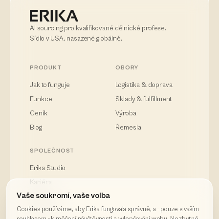
AI sourcing pro kvalifikované dělnické profese.
Sídlo v USA, nasazené globálně.
PRODUKT
OBORY
Jak to funguje
Logistika & doprava
Funkce
Sklady & fulfillment
Ceník
Výroba
Blog
Řemesla
SPOLEČNOST
Erika Studio
Kariéra
Vaše soukromí, vaše volba
Kontakt
Cookies používáme, aby Erika fungovala správně, a - pouze s vaším
Soukromí
souhlasem - k měření návštěvnosti a vylepšování webu. Nezbytné